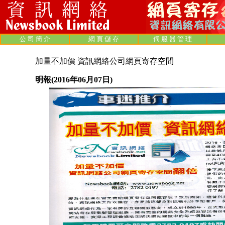
公 司 簡 介
網 頁 儲 存
伺 服 器 管 理
加量不加價 資訊網絡公司網頁寄存空間
明報(2016年06月07日)