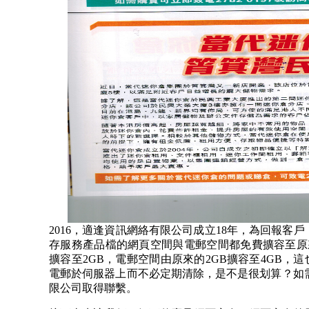
2016
，適逢資訊網絡有限公司成立
18
年，為回報客戶
存服務產品檔的網頁空間與電郵空間都免費擴容至原
擴容至
2GB
，電郵空間由原來的
2GB
擴容至
4GB
，這
電郵於伺服器上而不必定期清除，是不是很划算？如
限公司取得聯繫。