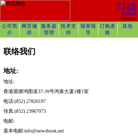
公司简
网页储
服务器
技术支
报章报
订购表
其他
介
存
管理
持
导
格
联络我们
地址:
地址:
香港观塘鸿图道37-39号鸿泰大厦1楼1室
电话:(852) 27820197
传真:(852) 23967073
电邮:
基本电邮:info@newsbook.net