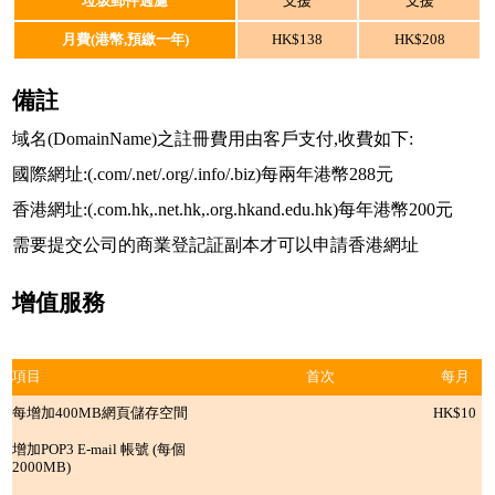
垃圾郵件過濾
支援
支援
月費(港幣,預繳一年)
HK$138
HK$208
備註
域名(DomainName)之註冊費用由客戶支付,收費如下:
國際網址:(.com/.net/.org/.info/.biz)每兩年港幣288元
香港網址:(.com.hk,.net.hk,.org.hkand.edu.hk)每年港幣200元
需要提交公司的商業登記証副本才可以申請香港網址
增值服務
項目
首次
每月
每增加400MB網頁儲存空間
HK$10
增加POP3 E-mail 帳號 (每個
2000MB)