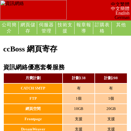
公司簡
網頁儲
伺服器
技術支
報章報
訂購表
其他
介
存
管理
援
導
格
ccBoss 網頁寄存
資訊網絡優惠套餐服務
月費計劃
計劃138
計劃208
CATCH SMTP
有
有
FTP
1個
1個
網頁空間
10GB
20GB
Frontpage
支援
支援
DreamWeaver
支援
支援