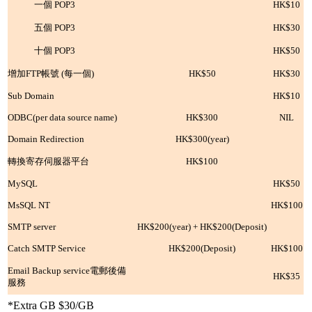
一個 POP3
HK$10
五個 POP3
HK$30
十個 POP3
HK$50
增加FTP帳號 (每一個)
HK$50
HK$30
Sub Domain
HK$10
ODBC(per data source name)
HK$300
NIL
Domain Redirection
HK$300(year)
轉換寄存伺服器平台
HK$100
MySQL
HK$50
MsSQL NT
HK$100
SMTP server
HK$200(year) + HK$200(Deposit)
Catch SMTP Service
HK$200(Deposit)
HK$100
Email Backup service電郵後備
HK$35
服務
*Extra GB $30/GB