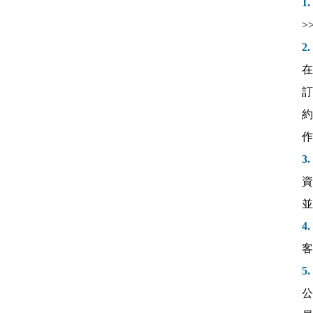
1
>
2
在
訂
約
作
3
資
並
4
客
5
公