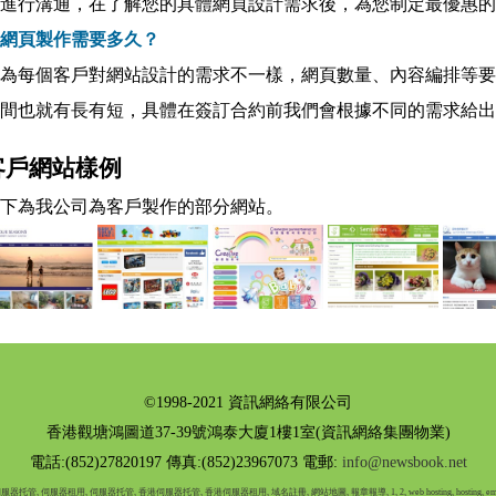
進行溝通，在了解您的具體網頁設計需求後，為您制定最優惠的
. 網頁製作需要多久？
為每個客戶對網站設計的需求不一樣，網頁數量、內容編排等要
間也就有長有短，具體在簽訂合約前我們會根據不同的需求給出
客戶網站樣例
下為我公司為客戶製作的部分網站。
©1998-2021 資訊網絡有限公司
香港觀塘鴻圖道37-39號鴻泰大廈1樓1室(資訊網絡集團物業)
電話:(852)27820197 傳真:(852)23967073 電郵:
info@newsbook.net
服器托管,
伺服器租用,
伺服器托管,
香港伺服器托管,
香港伺服器租用,
域名註冊,
網站地圖,
報章報導,
1,
2,
web hosting,
hosting,
em