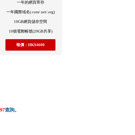
一年的網頁寄存
一年國際域名(.com/.net/.org)
10GB網頁儲存空間
10個電郵帳號(20GB共享)
報價：HK$4600
97
查詢。