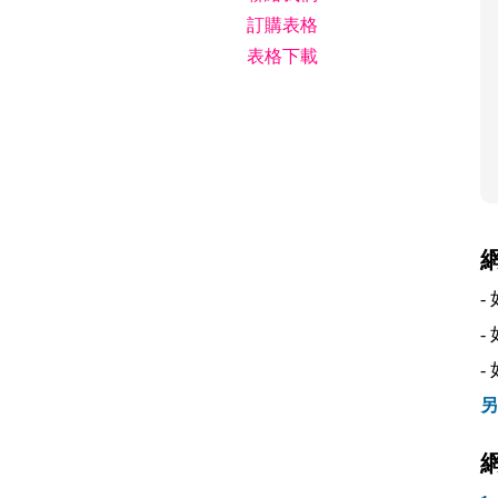
訂購表格
表格下載
-
-
-
另