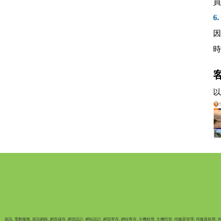
員
6
因
時
以
資訊,
電郵服務,
資訊網絡,
網頁儲存,
網頁設計,
網站設計,
網頁寄存,
網站寄存,
主機租用,
主機托管,
伺服器管理,
伺服器租用,
伺