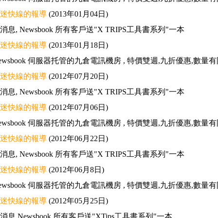
車迷快線的報導
(2013年01月04日)
消息, Newsbook 所有客戶送"X TRIPS工具書系列"一本
車迷快線的報導
(2013年01月18日)
ewsbook 伺服器托管的九倉電訊機房 , 特價雙週,九折優惠,數量
車迷快線的報導
(2012年07月20日)
消息, Newsbook 所有客戶送"X TRIPS工具書系列"一本
車迷快線的報導
(2012年07月06日)
ewsbook 伺服器托管的九倉電訊機房 , 特價雙週,九折優惠,數量
車迷快線的報導
(2012年06月22日)
消息, Newsbook 所有客戶送"X TRIPS工具書系列"一本
車迷快線的報導
(2012年06月8日)
ewsbook 伺服器托管的九倉電訊機房 , 特價雙週,九折優惠,數量
車迷快線的報導
(2012年05月25日)
消息.Newsbook 所有客戶送"XTips工具書系列"一本