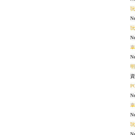
N
N
N
資
P
N
N
N