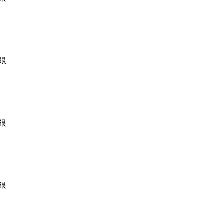
有限
有限
有限