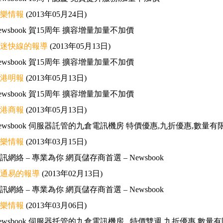
玩樂情報
(2013年05月24日)
ewsbook 賀15周年 擴容增量加量不加價
車迷快線的報導
(2013年05月13日)
ewsbook 賀15周年 擴容增量加量不加價
香港明報
(2013年05月13日)
ewsbook 賀15周年 擴容增量加量不加價
香港商報
(2013年05月13日)
ewsbook 伺服器託管的九倉電訊機房 特價優惠,九折優惠,數量有
玩樂情報
(2013年03月15日)
訊網絡 – 專業為你 網頁儲存商首選 – Newsbook
交通易的報導
(2013年02月13日)
訊網絡 – 專業為你 網頁儲存商首選 – Newsbook
玩樂情報
(2013年03月06日)
ewsbook 伺服器托管的九倉電訊機房 , 特價雙週,九折優惠,數量