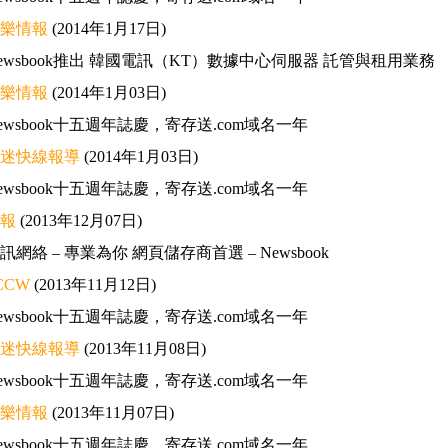
玩樂情報
(2014年1月17日)
ewsbook推出 韓國電訊（KT）數據中心伺服器 託管與租用業務
玩樂情報
(2014年1月03日)
ewsbook十五週年誌慶，寄存送.com域名一年
車迷快線報導
(2014年1月03日)
ewsbook十五週年誌慶，寄存送.com域名一年
明報
(2013年12月07日)
訊網絡 – 專業為你 網頁儲存商首選 – Newsbook
CCW
(2013年11月12日)
ewsbook十五週年誌慶，寄存送.com域名一年
車迷快線報導
(2013年11月08日)
ewsbook十五週年誌慶，寄存送.com域名一年
玩樂情報
(2013年11月07日)
ewsbook十五週年誌慶，寄存送.com域名一年