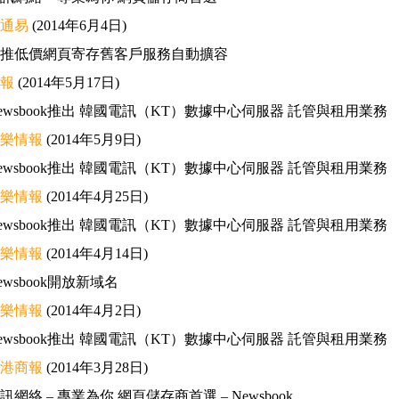
交通易
(2014年6月4日)
推低價網頁寄存舊客戶服務自動擴容
明報
(2014年5月17日)
ewsbook推出 韓國電訊（KT）數據中心伺服器 託管與租用業務
玩樂情報
(2014年5月9日)
ewsbook推出 韓國電訊（KT）數據中心伺服器 託管與租用業務
玩樂情報
(2014年4月25日)
ewsbook推出 韓國電訊（KT）數據中心伺服器 託管與租用業務
玩樂情報
(2014年4月14日)
ewsbook開放新域名
玩樂情報
(2014年4月2日)
ewsbook推出 韓國電訊（KT）數據中心伺服器 託管與租用業務
香港商報
(2014年3月28日)
訊網絡 – 專業為你 網頁儲存商首選 – Newsbook